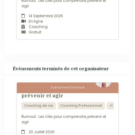
Burnout : Les clés pour comprendre, prévenir et
agir
14 Septembre 2026
En ligne
Coaching
Gratuit
Évènements terminés de cet organisateur
Évènement terminé
Burnout : Les clés pour comprendre,
prévenir et agir
Coaching de vie
Coaching Professionnel
+1
Burnout : Les clés pour comprendre, prévenir et
agir
20 Juillet 2026