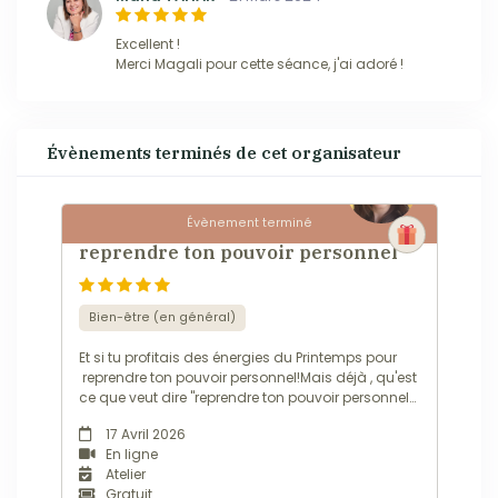
Excellent !
Merci Magali pour cette séance, j'ai adoré !
Évènements terminés de cet organisateur
Évènement terminé
L'Expérience InAmMa d'Avril pour
reprendre ton pouvoir personnel
Bien-être (en général)
Et si tu profitais des énergies du Printemps pour
reprendre ton pouvoir personnel!Mais déjà , qu'est
ce que veut dire "reprendre ton pouvoir personnel?
Dans ma définition, c'est ARRÊTER:-de subir ta vie-
17 Avril 2026
d'être sous emprise-d'écouter la voix des autres
En ligne
que tu prends pour vrai-de dé...
Atelier
Gratuit