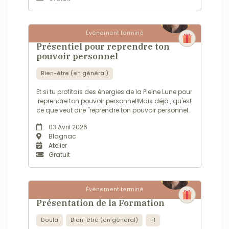
Évènement terminé
L'Expérience InAmMa en
Présentiel pour reprendre ton
pouvoir personnel
Bien-être (en général)
Et si tu profitais des énergies de la Pleine Lune pour
reprendre ton pouvoir personnel!Mais déjà , qu'est
ce que veut dire "reprendre ton pouvoir personnel?
Dans ma définition, c'est ARRÊTER:-de subir ta vie-
03 Avril 2026
d'être sous emprise-d'écouter la voix des autres
Blagnac
que tu prends pour...
Atelier
Gratuit
Évènement terminé
Devenir Praticien InAmMa -
Présentation de la Formation
Doula
Bien-être (en général)
+1