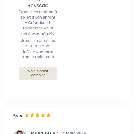
Rayssac
Experte en relation à
soi et à son enfant
- Créatrice et
Formatrice de la
méthode InAmMa
Je suis la créatrice
de la méthode
InAmMa, experte
dans la relation à
soi et aux autres,
artiste dans l'âme.
Voir le profil
Je t'aide à avoir une
complet
belle relation avec
toi-même, ton
entourage et tes
clients.
Avis
Maha TAHAR
21 Mars 2024