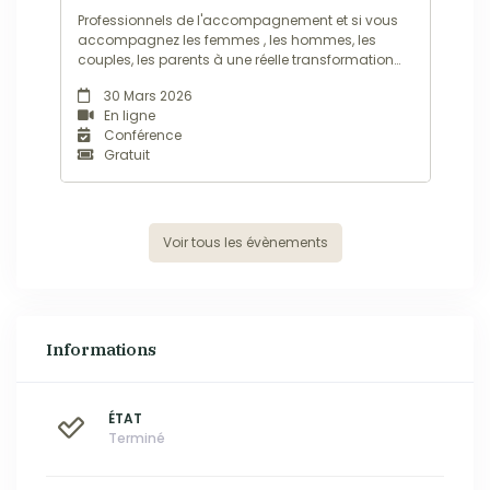
Professionnels de l'accompagnement et si vous
accompagnez les femmes , les hommes, les
couples, les parents à une réelle transformation
profonde pour qu'ils soient pleinement
30 Mars 2026
autonomes dans leurs décisions, connectés à
En ligne
leur intuition, capables de se libérer de leur
Conférence
conditionnement!C'est que je vous propose de
Gratuit
découvrir au...
Voir tous les évènements
Informations
ÉTAT
Terminé