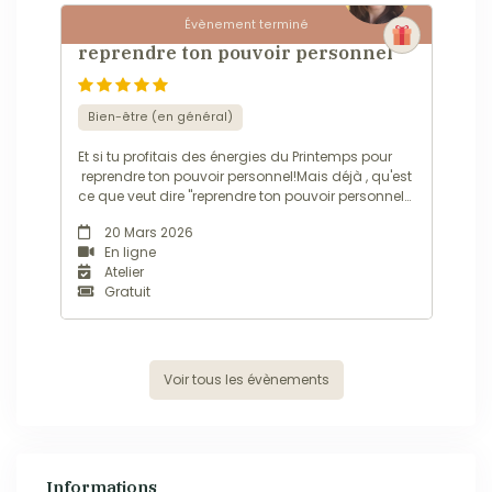
Évènement terminé
L'Expérience InAmMa de Mars pour
reprendre ton pouvoir personnel
Bien-être (en général)
Et si tu profitais des énergies du Printemps pour
reprendre ton pouvoir personnel!Mais déjà , qu'est
ce que veut dire "reprendre ton pouvoir personnel?
Dans ma définition, c'est ARRÊTER:-de subir ta vie-
20 Mars 2026
d'être sous emprise-d'écouter la voix des autres
En ligne
que tu prends pour vrai-de dé...
Atelier
Gratuit
Voir tous les évènements
Informations