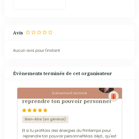
entourage et tes
clients.
Avis
Aucun avis pour l'instant.
Évènements terminés de cet organisateur
Évènement terminé
L'Expérience InAmMa d'Avril pour
reprendre ton pouvoir personnel
Bien-être (en général)
Et si tu profitais des énergies du Printemps pour
reprendre ton pouvoir personnel!Mais déjà , qu'est