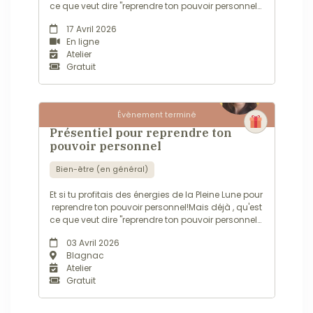
ce que veut dire "reprendre ton pouvoir personnel?
Dans ma définition, c'est ARRÊTER:-de subir ta vie-
17 Avril 2026
d'être sous emprise-d'écouter la voix des autres
En ligne
que tu prends pour vrai-de dé...
Atelier
Gratuit
Évènement terminé
L'Expérience InAmMa en
Présentiel pour reprendre ton
pouvoir personnel
Bien-être (en général)
Et si tu profitais des énergies de la Pleine Lune pour
reprendre ton pouvoir personnel!Mais déjà , qu'est
ce que veut dire "reprendre ton pouvoir personnel?
Dans ma définition, c'est ARRÊTER:-de subir ta vie-
03 Avril 2026
d'être sous emprise-d'écouter la voix des autres
Blagnac
que tu prends pour...
Atelier
Gratuit