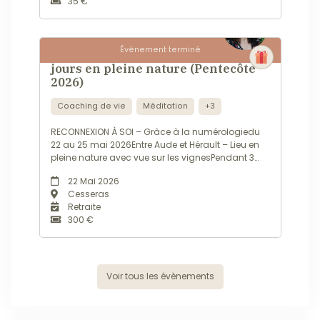
35 €
Évènement terminé
Retraite Reconnexion à Soi – 3
jours en pleine nature (Pentecôte
2026)
Coaching de vie
Méditation
+3
RECONNEXION À SOI – Grâce à la numérologiedu
22 au 25 mai 2026Entre Aude et Hérault – Lieu en
pleine nature avec vue sur les vignesPendant 3
jours, cette retraite vous invite à :– Décoder votre
22 Mai 2026
date de naissance– Comprendre votre chemin
Cesseras
de vie– Explorer vos cycles et défis– Retrouver
Retraite
votre boussole intérieureLe...
300 €
Voir tous les évènements