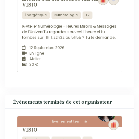
VISIO
Énergétique
Numérologie
+2
💫Atelier Numérologie – Heures Miroirs & Messages
de l’UniversTu regardes souvent l’heure et tu
tombes sur 11h11, 22h22 ou 5h55 ? Tu te demandes
ce que cela veut dire, si c’est un signe, un
12 Septembre 2026
message ou juste une coïncidence ?Et si l’Univers
En ligne
essayait vraiment de te parler ?...
Atelier
30 €
Évènements terminés de cet organisateur
Évènement terminé
Atelier sur les Heures Miroirs en
VISIO