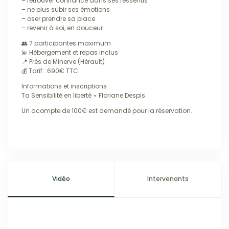
– retrouver confiance dans ses ressentis
– ne plus subir ses émotions
– oser prendre sa place
– revenir à soi, en douceur
👥 7 participantes maximum
💫 Hébergement et repas inclus
📍 Près de Minerve (Hérault)
💰 Tarif : 690€ TTC
Informations et inscriptions :
Ta Sensibilité en liberté ⋆ Floriane Despis
Un acompte de 100€ est demandé pour la réservation.
Vidéo
Intervenants