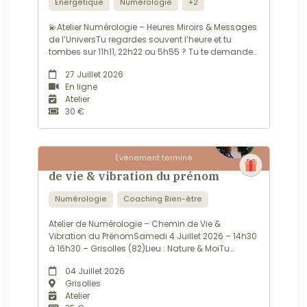
Énergétique
Numérologie
+2
💫Atelier Numérologie – Heures Miroirs & Messages
de l’UniversTu regardes souvent l’heure et tu
tombes sur 11h11, 22h22 ou 5h55 ? Tu te demandes
ce que cela veut dire, si c’est un signe, un
27 Juillet 2026
message ou juste une coïncidence ?Et si l’Univers
En ligne
essayait vraiment de te parler ?...
Atelier
30 €
Évènement terminé
Atelier de NUMEROLOGIE : Chemin
de vie & vibration du prénom
Numérologie
Coaching Bien-être
Atelier de Numérologie – Chemin de Vie &
Vibration du PrénomSamedi 4 Juillet 2026 – 14h30
à 16h30 – Grisolles (82)Lieu : Nature & MoiTu
souhaites découvrir la numérologie de façon
04 Juillet 2026
simple, vivante et concrète ?Cet atelier est fait
Grisolles
pour toi 🌟 🔹 Au programme :Comprendre ton
Atelier
chemin de vie : ton axe, ta direction, ce...