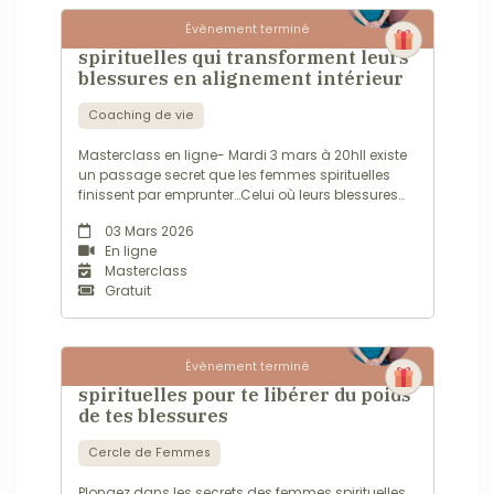
Évènement terminé
Douce, bienveillante
Plonge dans les secrets des femmes
et profondément à
spirituelles qui transforment leurs
l’écoute, je crée un
blessures en alignement intérieur
espace sûr et sacré
où chacun peut
Coaching de vie
déposer ses
émotions, relâcher
Masterclass en ligne- Mardi 3 mars à 20hIl existe
les tensions et se
un passage secret que les femmes spirituelles
réaligner avec son
finissent par emprunter…Celui où leurs blessures
essence. Mon
ne sont plus des fardeaux, mais des portails vers
03 Mars 2026
approche est à la
l'alignement intérieur.Si tu es sensible, profonde,
En ligne
fois délicate et d’une
parfois épuisée de tout ressentir..cette soirée est
Masterclass
grande efficacité :
une invitation à...
Gratuit
elle allie présence,
guidance subtile et
énergie bienfaisante
pour permettre des
Évènement terminé
transformations
Plonge dans les secrets des femmes
profondes et
spirituelles pour te libérer du poids
durables.
de tes blessures
Mon intention est
Cercle de Femmes
simple : vous aider à
vous reconnecter à
Plongez dans les secrets des femmes spirituelles