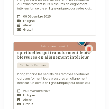
votre lumière
qui transforment leurs blessures en alignement
intérieure, à retrouver
intérieur !Un cercle en ligne unique pour celles qui
votre fluidité et à
sont prêtes à se reconnecter à leur puissance
09 Décembre 2025
faire circuler
intérieureEt si vos blessures n'étaient pas une
En ligne
librement l’énergie
faiblesse…mais une porte vers une version plus
Atelier
de vie qui vous
libre et aligné...
Gratuit
habite.
N'hésitez pas à
prendre contact
Évènement terminé
avec moi lors d'un
Plonge des les secrets des femmes
rdv téléphonique
spirituelles qui transforment leurs
pour composer
blessures en alignement intérieur
ensemble du
meilleur
Cercle de Femmes
accompagnement
possible pour vous
Plongez dans les secrets des femmes spirituelles
reconnecter à votre
qui transforment leurs blessures en alignement
essence et à
intérieur !Un cercle en ligne unique pour celles qui
l'amour.
sont prêtes à se reconnecter à leur puissance
24 Novembre 2025
A très vite
intérieureEt si vos blessures n'étaient pas une
En ligne
Avec tout mon cœur
faiblesse…mais une porte vers une version plus
Atelier
Vanessa
libre et aligné...
Gratuit