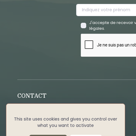
J'accepte de recevoir v
légales.
CONTACT
Aide
Contactez-nous
This site uses cookies and gives you control over
what you want to activate
contact@wellbeingticket.com